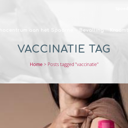
Spoed
hocentrum aan het Spaarne
Bevalling
Kraamt
VACCINATIE TAG
Home
>
Posts tagged "vaccinatie"