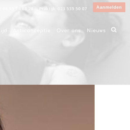
Aanmelden
: 06 55 14 68 28
Praktijk: 023 535 50 07
ijd
Anticonceptie
Over ons
Nieuws