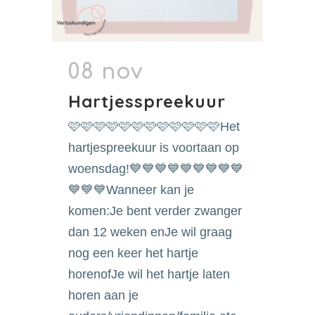
08 nov
Hartjesspreekuur
🩷🩷🩷🩷🩷🩷🩷🩷🩷🩷🩷🩷Het
hartjespreekuur is voortaan op
woensdag!💙💙💙💙💙💙💙💙💙
💙💙💙Wanneer kan je
komen:Je bent verder zwanger
dan 12 weken enJe wil graag
nog een keer het hartje
horenofJe wil het hartje laten
horen aan je